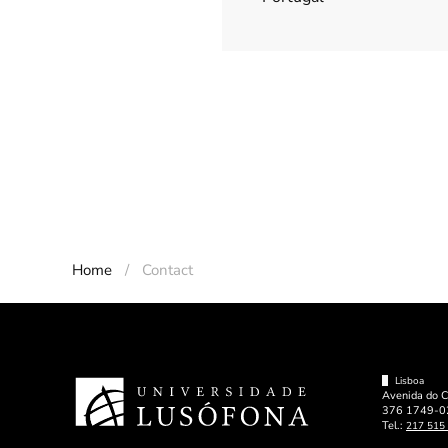
Home
Contact
Lisboa
Avenida do 
376 1749-02
Tel.:
217 515