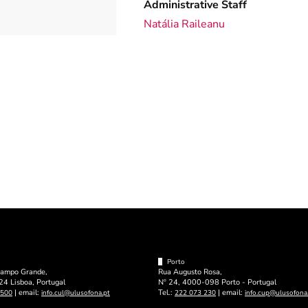
Administrative Staff
Natália Raileanu
Porto
Campo Grande,
Rua Augusto Rosa,
4 Lisboa, Portugal
Nº 24, 4000-098 Porto - Portugal
| email:
Tel.:
| email:
 500
info.cul@ulusofona.pt
222 073 230
info.cup@ulusofona