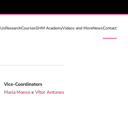
 Us
Research
Courses
SHM Academy
Videos and More
News
Contact
Vice-Coordinators
Maria Manso
e
Vítor Antunes